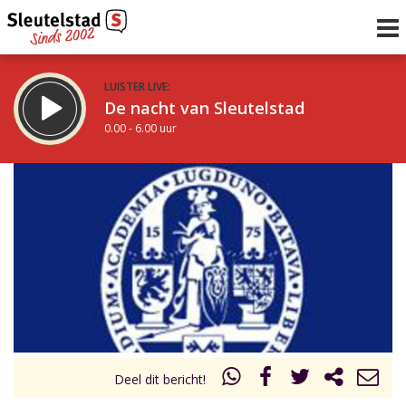
LUISTER LIVE:
De nacht van Sleutelstad
0.00 - 6.00 uur
STRAKS:
De ochtend van Sleutelstad
6.00 - 12.00 uur
uur 1 van 0
Vorig uur
Volgend uur
Inklappen
Deel dit bericht!