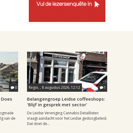
0
Regio, , 8 augustus 2026, 12:12
1
e Does
Belangengroep Leidse coffeeshops:
'Blijf in gesprek met sector'
Hoogmade
De Leidse Vereniging Cannabis Detaillisten
lg van de
vraagt aandacht voor het Leidse gedoogbeleid.
Dat doet de...