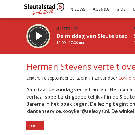
NIEUWS
AGENDA
GIDS
LUISTER LIVE:
De middag van Sleutelstad
12.00 - 17.00 uur
Herman Stevens vertelt ove
Leiden, 18 september 2012 om 11:26 uur door
Corine 
Inklappen
Aanstaande zondag vertelt auteur Herman Stev
verhaal speelt zich gedeeltelijk af in de Sleu
Barerra in het boek tegen. De lezing begint om
klantenservice.kooyker@selexyz.nl. De winkel 
Leiden