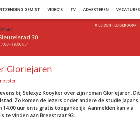
UITZENDING GEMIST
VIDEO’S
TV
ADVERTEREN
VACATURE
LEIDEN
·
LEIDERDORP
·
STRAKS:
Sleutelstad 30
17.00 - 19.00 uur
r Gloriejaren
Knoester
ens bij Selexyz Kooyker over zijn roman Gloriejaren. Di
telstad. Zo komen de lezers onder andere de studie Japans
 14.00 uur en is gratis toegankelijk. Aanmelden kan via
is te vinden aan Breestraat 93.