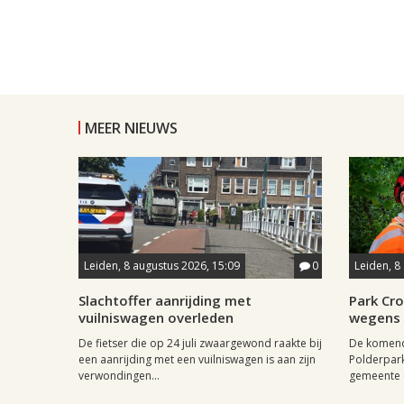
MEER NIEUWS
Leiden, 8 augustus 2026, 15:09
0
Leiden, 8
Slachtoffer aanrijding met
Park Cr
vuilniswagen overleden
wegens 
De fietser die op 24 juli zwaargewond raakte bij
De komende
een aanrijding met een vuilniswagen is aan zijn
Polderpar
verwondingen...
gemeente e