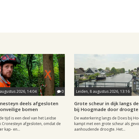
 augustus 2026, 14:04
0
Leiden, 8 augustus 2026, 13:16
onesteyn deels afgesloten
Grote scheur in dijk langs d
onveilige bomen
bij Hoogmade door droogte
 tijd is een deel van het Leidse
De waterkering langs de Does bij 
k Cronesteyn afgesloten, omdat de
kampt met een grote scheur als gevo
r kap- en...
aanhoudende droogte. Het...