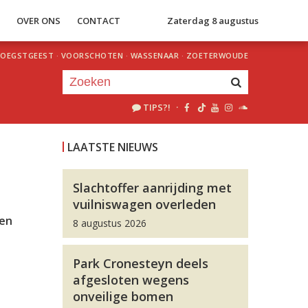
S
OVER ONS
CONTACT
Zaterdag 8 augustus
OEGSTGEEST
·
VOORSCHOTEN
·
WASSENAAR
·
ZOETERWOUDE
TIPS?!
·
Je luistert nu naar
uur 1 van 0
LAATSTE NIEUWS
«
Vorig uur
Volgend uur
»
Slachtoffer aanrijding met
vuilniswagen overleden
t
 en
8 augustus 2026
Park Cronesteyn deels
afgesloten wegens
onveilige bomen