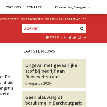
S
OVER ONS
CONTACT
Donderdag 6 augustus
OEGSTGEEST
·
VOORSCHOTEN
·
WASSENAAR
·
ZOETERWOUDE
TIPS?!
·
Je luistert nu naar
uur 1 van 0
LAATSTE NIEUWS
«
Vorig uur
Volgend uur
»
Ongeval met gevaarlijke
stof bij bedrijf aan
Rooseveltstraat
kt. De
omt uit
6 augustus 2026
engst is
el.nl.
Geen blauwalg of
botulisme in Berkhoutpark: