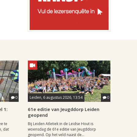
0
Leiden, 6 augustus 2026, 13:54
0
l 1:
61e editie van Jeugddorp Leiden
geopend
ee te
Bij Leiden Atletiek in de Leidse Hout is
e, dat
woensdag de 61e editie van Jeugddorp
geopend. Op het veld naast de...