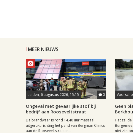
MEER NIEUWS
Leiden, 6 augustus 2026, 15:15
0
Voorschot
Ongeval met gevaarlijke stof bij
Geen bl
bedrijf aan Rooseveltstraat
Berkhout
De brandweer is rond 14.40 uur massaal
Het zal de
uitgerukt richting het pand van Bergman Clinics
Burgemees
aan de Rooseveltstraat in...
niet zijn on