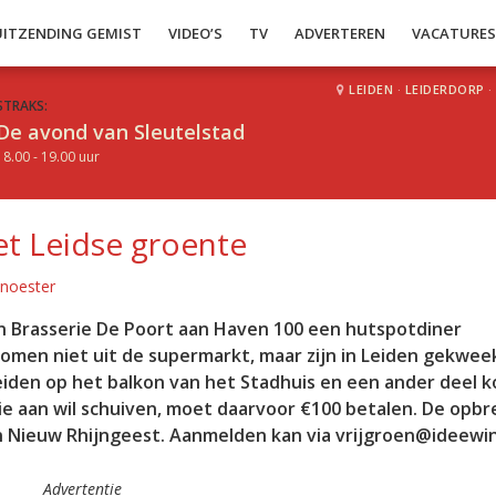
UITZENDING GEMIST
VIDEO’S
TV
ADVERTEREN
VACATURE
LEIDEN
·
LEIDERDORP
·
STRAKS:
De avond van Sleutelstad
18.00 - 19.00 uur
t Leidse groente
Knoester
n Brasserie De Poort aan Haven 100 een hutspotdiner
komen niet uit de supermarkt, maar zijn in Leiden gekwee
eiden op het balkon van het Stadhuis en een ander deel k
e aan wil schuiven, moet daarvoor €100 betalen. De opbr
n Nieuw Rhijngeest. Aanmelden kan via vrijgroen@ideewink
Advertentie