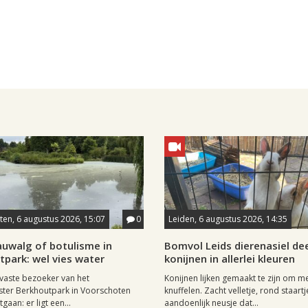
en, 6 augustus 2026, 15:07
0
Leiden, 6 augustus 2026, 14:35
auwalg of botulisme in
Bomvol Leids dierenasiel dee
park: wel vies water
konijnen in allerlei kleuren
 vaste bezoeker van het
Konijnen lijken gemaakt te zijn om m
ter Berkhoutpark in Voorschoten
knuffelen. Zacht velletje, rond staartj
tgaan: er ligt een...
aandoenlijk neusje dat...