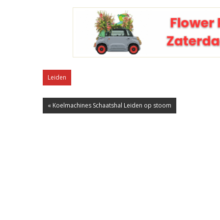
Leiden
« Koelmachines Schaatshal Leiden op stoom