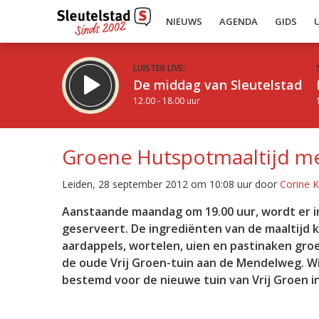
NIEUWS
AGENDA
GIDS
LUISTER LIVE:
De middag van Sleutelstad
12.00 - 18.00 uur
Groene Hutspotmaaltijd me
Leiden, 28 september 2012 om 10:08 uur door
Corine 
Inklappen
Aanstaande maandag om 19.00 uur, wordt er i
geserveert. De ingrediënten van de maaltijd 
aardappels, wortelen, uien en pastinaken gro
de oude Vrij Groen-tuin aan de Mendelweg. Wi
bestemd voor de nieuwe tuin van Vrij Groen i