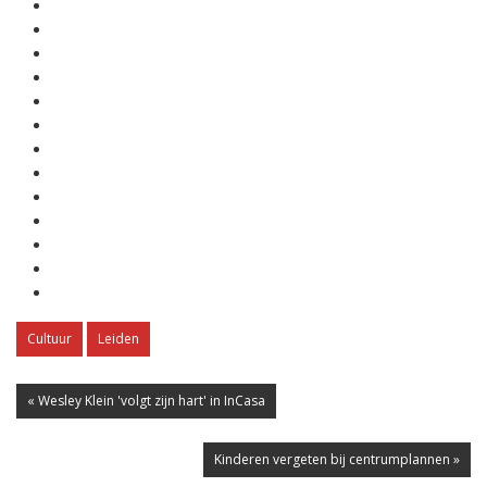
Cultuur
Leiden
« Wesley Klein 'volgt zijn hart' in InCasa
Kinderen vergeten bij centrumplannen »