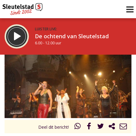
LUISTER LIVE:
De ochtend van Sleutelstad
6.00 - 12.00 uur
STRAKS:
De middag van Sleutelstad
12.00 - 18.00 uur
uur 1 van 0
Vorig uur
Volgend uur
Inklappen
Deel dit bericht!