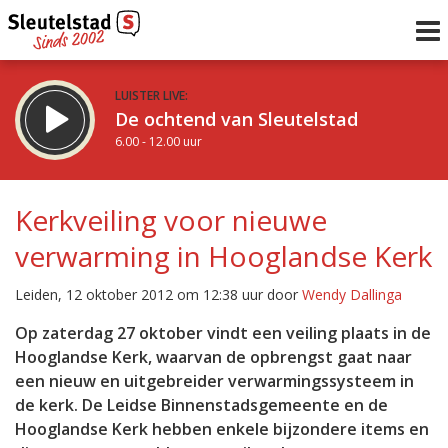
LUISTER LIVE:
De ochtend van Sleutelstad
6.00 - 12.00 uur
STRAKS:
De middag van Sleutelstad
Kerkveiling voor nieuwe
12.00 - 18.00 uur
verwarming in Hooglandse Kerk
uur 1 van 0
Vorig uur
Volgend uur
Leiden, 12 oktober 2012 om 12:38 uur door
Wendy Dallinga
Inklappen
Op zaterdag 27 oktober vindt een veiling plaats in de
Hooglandse Kerk, waarvan de opbrengst gaat naar
een nieuw en uitgebreider verwarmingssysteem in
de kerk. De Leidse Binnenstadsgemeente en de
Hooglandse Kerk hebben enkele bijzondere items en