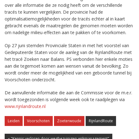
over alle informatie die ze nodig heeft om de verschillende
tracés te kunnen vergelijken. De provincie had de
optimalisatiemogelijkheden voor de tracés echter al in kaart
gebracht evenals de maatregelen die genomen moeten worden
om nadelige milieu-effecten aan te pakken of te voorkomen.
Op 27 juni stemden Provinciale Staten in met het voorstel van
Gedeputeerde Staten voor de aanleg van de RijnlandRoute met
het tracé Zoeken naar Balans. PS verbonden hier enkele moties
aan die tegemoet komen aan wensen vanuit de bevolking. Zo
wordt onder meer de mogelijkheid van een geboorde tunnel bij
Voorschoten onderzocht.
De aanvullende informatie die aan de Commissie voor de m.e.r.
wordt toegezonden is volgende week ook te raadplegen via
www.rijnlandroute.nl
Leiden
Voorschoten
Zoeterwoude
RijnlandRoute
« "Kennis verloren door wegbezuinigen wijkmanagement"