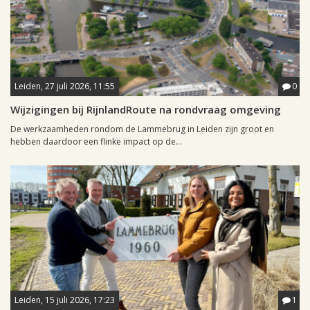
Leiden, 27 juli 2026, 11:55
0
Wijzigingen bij RijnlandRoute na rondvraag omgeving
De werkzaamheden rondom de Lammebrug in Leiden zijn groot en
hebben daardoor een flinke impact op de...
Leiden, 15 juli 2026, 17:23
1