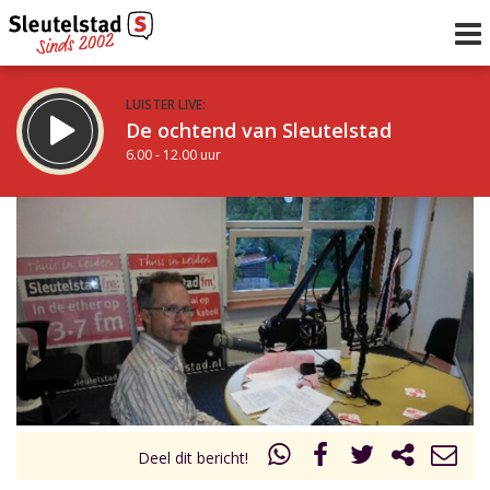
LUISTER LIVE:
De ochtend van Sleutelstad
6.00 - 12.00 uur
STRAKS:
De middag van Sleutelstad
12.00 - 19.00 uur
uur 1 van 0
Vorig uur
Volgend uur
Inklappen
Deel dit bericht!