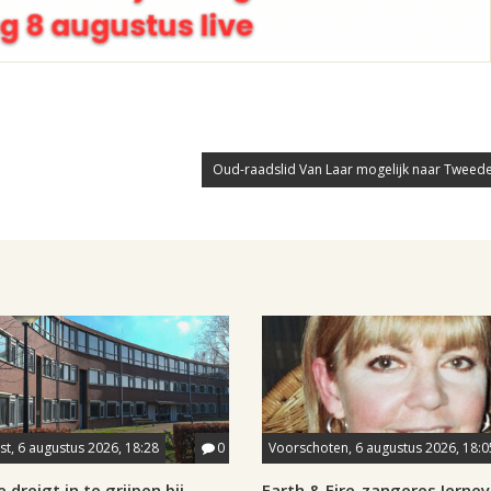
Oud-raadslid Van Laar mogelijk naar Tweed
t, 6 augustus 2026, 18:28
0
Voorschoten, 6 augustus 2026, 18:0
 dreigt in te grijpen bij
Earth & Fire-zangeres Jerney