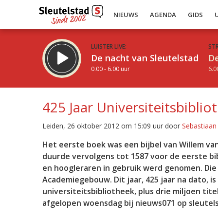
NIEUWS
AGENDA
GIDS
LUISTER LIVE:
ST
De nacht van Sleutelstad
De
0.00 - 6.00 uur
6.0
425 Jaar Universiteitsbibli
Leiden, 26 oktober 2012 om 15:09 uur door
Sebastiaan
Inklappen
Het eerste boek was een bijbel van Willem van 
duurde vervolgens tot 1587 voor de eerste b
en hoogleraren in gebruik werd genomen. Die 
Academiegebouw. Dit jaar, 425 jaar na dato, is 
universiteitsbibliotheek, plus drie miljoen ti
afgelopen woensdag bij nieuws071 op sleutel