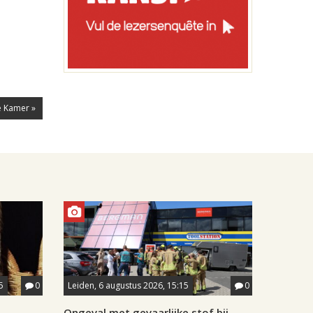
e Kamer »
5
0
Leiden, 6 augustus 2026, 15:15
0
Ongeval met gevaarlijke stof bij