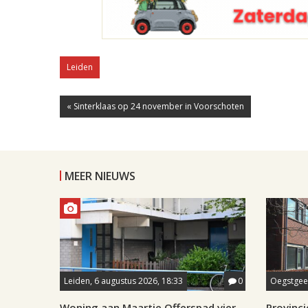
Leiden
« Sinterklaas op 24 november in Voorschoten
MEER NIEUWS
Leiden, 6 augustus 2026, 18:33
0
Oegstgees
Woning aan Maartje Offerspad vier
Provincie