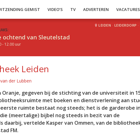
UITZENDING GEMIST
VIDEO’S
TV
ADVERTEREN
VACATURE
LEIDEN
·
LEIDERDORP
·
RAKS:
 ochtend van Sleutelstad
0 - 12.00 uur
otheek Leiden
 van der Lubben
Oranje, gegeven bij de stichting van de universiteit in 1
ibliotheeksruimte met boeken en dienstverlening aan st
eerste ruimte bestaat nog steeds; het is de garderobe i
die (meertalige) bijbel nog steeds in bezit van de
tels daarbij, vertelde Kasper van Ommen, van de bibliothee
stad FM.