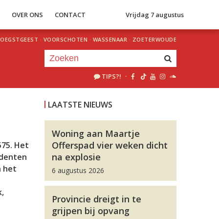
S
OVER ONS
CONTACT
Vrijdag 7 augustus
OEGSTGEEST
·
VOORSCHOTEN
·
WASSENAAR
·
ZOETERWOUDE
TIPS?!
·
Je luistert nu naar
uur 1 van 0
LAATSTE NIEUWS
«
Vorig uur
Volgend uur
»
Woning aan Maartje
Offerspad vier weken dicht
575. Het
na explosie
udenten
n het
6 augustus 2026
k,
Provincie dreigt in te
grijpen bij opvang