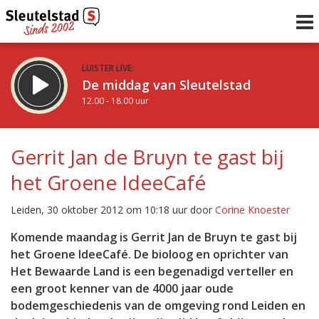
LUISTER LIVE:
De middag van Sleutelstad
12.00 - 18.00 uur
STRAKS:
De vrijdagavond met Keanu
Gerrit Jan de Bruyn te gast bij
18.00 - 19.00 uur
het Groene IdeeCafé
uur 1 van 0
Vorig uur
Volgend uur
Leiden, 30 oktober 2012 om 10:18 uur door
Corine Knoester
Inklappen
Komende maandag is Gerrit Jan de Bruyn te gast bij
het Groene IdeeCafé. De bioloog en oprichter van
Het Bewaarde Land is een begenadigd verteller en
een groot kenner van de 4000 jaar oude
bodemgeschiedenis van de omgeving rond Leiden en