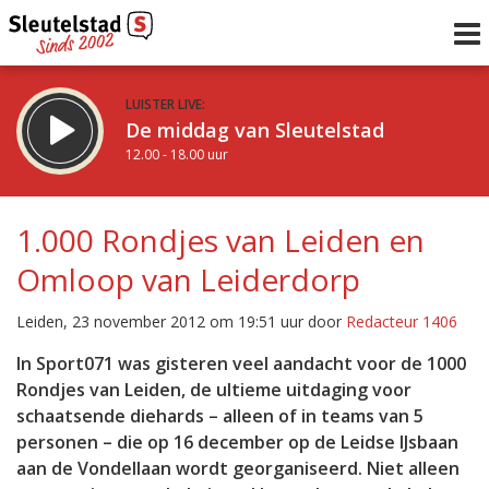
LUISTER LIVE:
De middag van Sleutelstad
12.00 - 18.00 uur
STRAKS:
De avond van Sleutelstad
1.000 Rondjes van Leiden en
18.00 - 21.00 uur
Omloop van Leiderdorp
uur 1 van 0
Vorig uur
Volgend uur
Leiden, 23 november 2012 om 19:51 uur door
Redacteur 1406
Inklappen
In Sport071 was gisteren veel aandacht voor de 1000
Rondjes van Leiden, de ultieme uitdaging voor
schaatsende diehards – alleen of in teams van 5
personen – die op 16 december op de Leidse IJsbaan
aan de Vondellaan wordt georganiseerd. Niet alleen