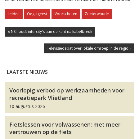
Leiden
Oegstgeest
Voorschoten
Zoeterwoude
« NS houdt intercity's aan de kant na kabelbreuk
Televisiedebat over lokale omroep in de regio »
LAATSTE NIEUWS
Voorlopig verbod op werkzaamheden voor
recreatiepark Vlietland
10 augustus 2026
Fietslessen voor volwassenen: met meer
vertrouwen op de fiets