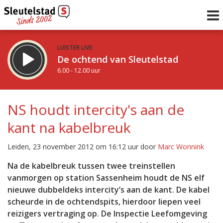
LUISTER LIVE:
De ochtend van Sleutelstad
6.00 - 12.00 uur
STRAKS:
De middag van Sleutelstad
NS houdt intercity's aan de
12.00 - 18.00 uur
kant na kabelbreuk
uur 1 van 0
Vorig uur
Volgend uur
Leiden, 23 november 2012 om 16:12 uur door
Marc Wonnink
Inklappen
Na de kabelbreuk tussen twee treinstellen
vanmorgen op station Sassenheim houdt de NS elf
nieuwe dubbeldeks intercity’s aan de kant. De kabel
scheurde in de ochtendspits, hierdoor liepen veel
reizigers vertraging op. De Inspectie Leefomgeving