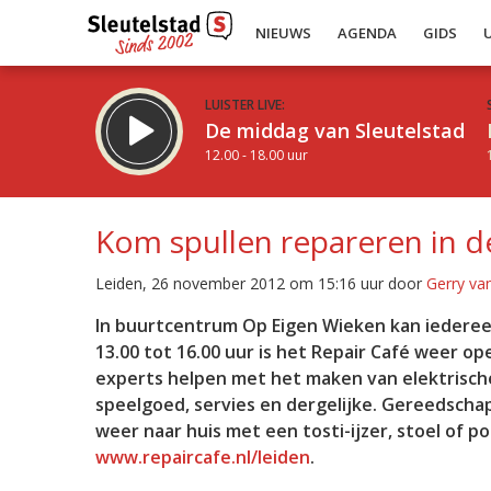
NIEUWS
AGENDA
GIDS
LUISTER LIVE:
De middag van Sleutelstad
12.00 - 18.00 uur
Kom spullen repareren in 
Leiden, 26 november 2012 om 15:16 uur door
Gerry va
Inklappen
In buurtcentrum Op Eigen Wieken kan iederee
13.00 tot 16.00 uur is het Repair Caf
é
weer ope
experts helpen met het maken van elektrisch
speelgoed, servies en dergelijke. Gereedschap
weer naar huis met een tosti-ijzer, stoel of p
www.repaircafe.nl/leiden
.