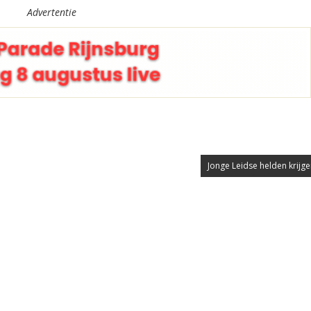
Advertentie
Jonge Leidse helden krijgen