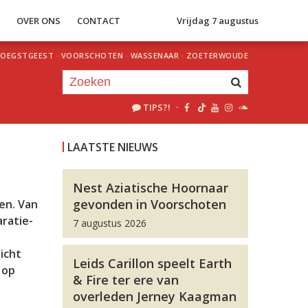
S
OVER ONS
CONTACT
Vrijdag 7 augustus
OEGSTGEEST
·
VOORSCHOTEN
·
WASSENAAR
·
ZOETERWOUDE
TIPS?!
·
Je luistert nu naar
uur 1 van 0
LAATSTE NIEUWS
«
Vorig uur
Volgend uur
»
Nest Aziatische Hoornaar
gevonden in Voorschoten
en. Van
ratie-
7 augustus 2026
icht
Leids Carillon speelt Earth
 op
& Fire ter ere van
overleden Jerney Kaagman