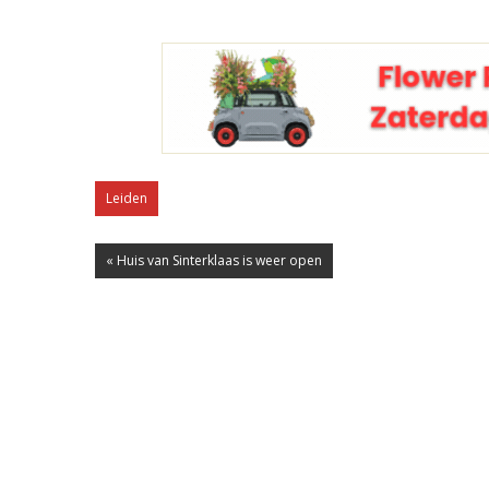
Leiden
« Huis van Sinterklaas is weer open