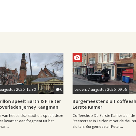
 augustus 2026, 12:30
0
Leiden, 7 augustus 2026, 09:56
rillon speelt Earth & Fire ter
Burgemeester sluit coffees
 overleden Jerney Kaagman
Eerste Kamer
on van het Leidse stadhuis speelt deze
Coffeeshop De Eerste Kamer aan de
er kwartier een fragment uit het
Steenstraat in Leiden moet de deuren 
van...
sluiten. Burgemeester Peter...