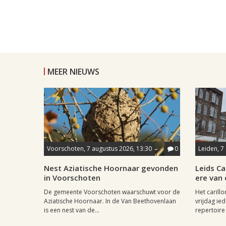
MEER NIEUWS
Voorschoten, 7 augustus 2026, 13:30
0
Leiden, 7
Nest Aziatische Hoornaar gevonden
Leids Ca
in Voorschoten
ere van
De gemeente Voorschoten waarschuwt voor de
Het carill
Aziatische Hoornaar. In de Van Beethovenlaan
vrijdag ied
is een nest van de...
repertoire 