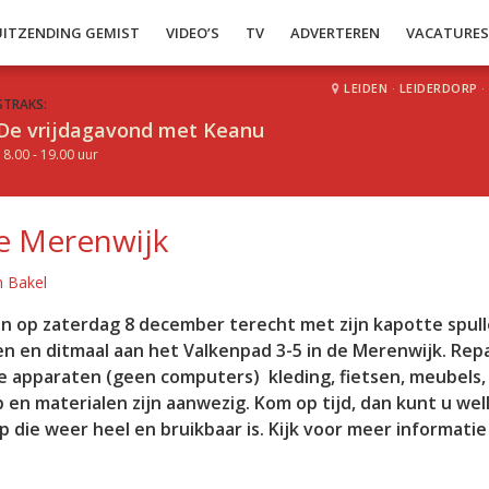
UITZENDING GEMIST
VIDEO’S
TV
ADVERTEREN
VACATURE
LEIDEN
·
LEIDERDORP
·
STRAKS:
De vrijdagavond met Keanu
18.00 - 19.00 uur
de Merenwijk
n Bakel
n op zaterdag 8 december terecht met zijn kapotte spull
n en ditmaal aan het Valkenpad 3-5 in de Merenwijk. Repa
e apparaten (geen computers) kleding, fietsen, meubels,
 en materialen zijn aanwezig. Kom op tijd, dan kunt u well
op die weer heel en bruikbaar is. Kijk voor meer informatie