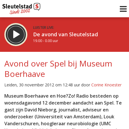
LUISTER LIVE:
De avond van Sleutelstad
19.00 - 0.00 uur
STRAKS:
De nacht van Sleutelstad
Avond over Spel bij Museum
0.00 - 6.00 uur
Boerhaave
uur 1 van 0
Vorig uur
Volgend uur
Leiden, 30 november 2012 om 12:48 uur door
Corine Knoester
Inklappen
Museum Boerhaave en Hoe?Zo! Radio besteden op
woensdagavond 12 december aandacht aan Spel. Te
gast zijn David Nieborg, journalist, adviseur en
onderzoeker (Universiteit van Amsterdam), Louk
Vanderschuren, hoogleraar neurobiologie (UMC