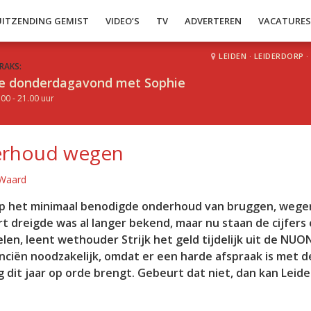
UITZENDING GEMIST
VIDEO’S
TV
ADVERTEREN
VACATURE
LEIDEN
·
LEIDERDORP
·
RAKS:
e donderdagavond met Sophie
.00 - 21.00 uur
derhoud wegen
 Waard
op het minimaal benodigde onderhoud van bruggen, wege
rt dreigde was al langer bekend, maar nu staan de cijfers
len, leent wethouder Strijk het geld tijdelijk uit de NUO
nciën noodzakelijk, omdat er een harde afspraak is met d
 dit jaar op orde brengt. Gebeurt dat niet, dan kan Leid