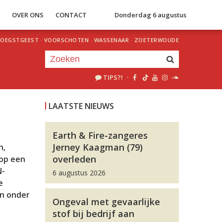
S
OVER ONS
CONTACT
Donderdag 6 augustus
OEGSTGEEST
·
VOORSCHOTEN
·
WASSENAAR
·
ZOETERWOUDE
TIPS?!
·
Je luistert nu naar
uur 1 van 0
LAATSTE NIEUWS
«
Vorig uur
Volgend uur
»
Earth & Fire-zangeres
Jerney Kaagman (79)
n,
overleden
 op een
N-
6 augustus 2026
e
en onder
Ongeval met gevaarlijke
stof bij bedrijf aan