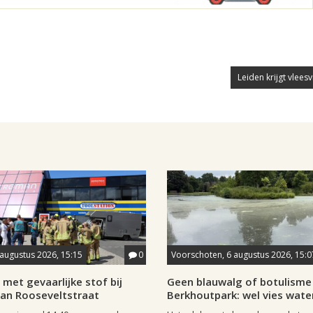
Leiden krijgt vleesv
 augustus 2026, 15:15
0
Voorschoten, 6 augustus 2026, 15:0
met gevaarlijke stof bij
Geen blauwalg of botulisme 
aan Rooseveltstraat
Berkhoutpark: wel vies wate