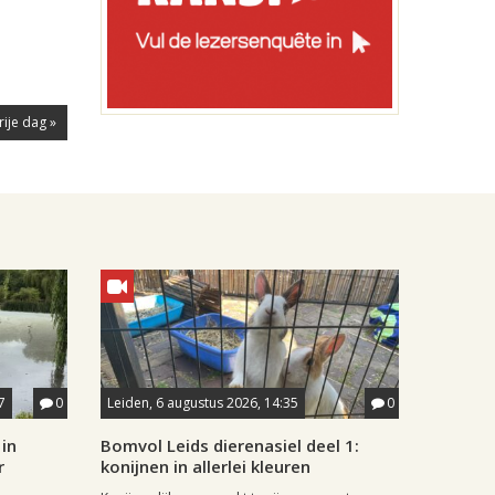
rije dag »
7
0
Leiden, 6 augustus 2026, 14:35
0
in
Bomvol Leids dierenasiel deel 1:
r
konijnen in allerlei kleuren