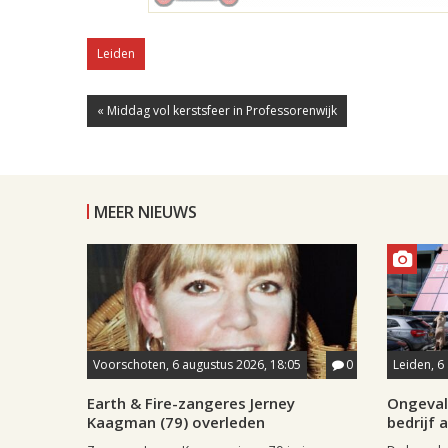
Leiden
« Middag vol kerstsfeer in Professorenwijk
MEER NIEUWS
Voorschoten, 6 augustus 2026, 18:05
0
Leiden, 6
Earth & Fire-zangeres Jerney
Ongeval 
Kaagman (79) overleden
bedrijf 