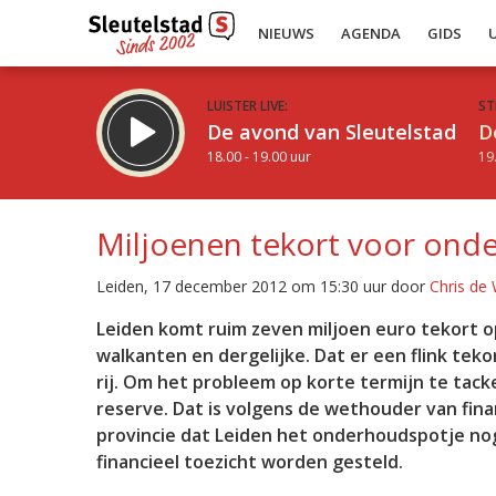
NIEUWS
AGENDA
GIDS
LUISTER LIVE:
ST
De avond van Sleutelstad
D
18.00 - 19.00 uur
19
Miljoenen tekort voor on
Leiden, 17 december 2012 om 15:30 uur door
Chris de
Inklappen
Leiden komt ruim zeven miljoen euro tekort 
walkanten en dergelijke. Dat er een flink teko
rij. Om het probleem op korte termijn te tacke
reserve. Dat is volgens de wethouder van fina
provincie dat Leiden het onderhoudspotje nog
financieel toezicht worden gesteld.