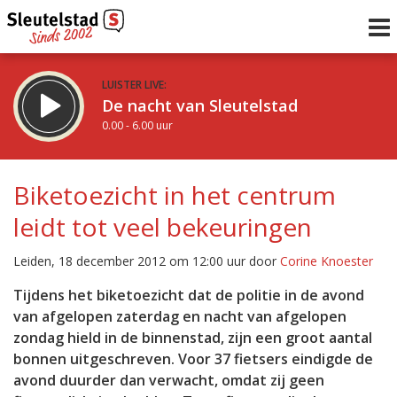
LUISTER LIVE:
De nacht van Sleutelstad
0.00 - 6.00 uur
STRAKS:
De ochtend van Sleutelstad
Biketoezicht in het centrum
6.00 - 12.00 uur
leidt tot veel bekeuringen
uur 1 van 0
Vorig uur
Volgend uur
Leiden, 18 december 2012 om 12:00 uur door
Corine Knoester
Inklappen
Tijdens het biketoezicht dat de politie in de avond
van afgelopen zaterdag en nacht van afgelopen
zondag hield in de binnenstad, zijn een groot aantal
bonnen uitgeschreven. Voor 37 fietsers eindigde de
avond duurder dan verwacht, omdat zij geen