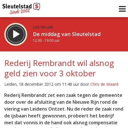
LUISTER LIVE:
De middag van Sleutelstad
12.00 - 19.00 uur
STRAKS:
De avond van Sleutelstad
Rederij Rembrandt wil alsnog
19.00 - 22.00 uur
geld zien voor 3 oktober
uur 1 van 0
Vorig uur
Volgend uur
Leiden, 18 december 2012 om 11:48 uur door
Chris de Waard
Inklappen
Rederij Rembrandt zet een zaak tegen de gemeente
door over de afsluiting van de Nieuwe Rijn rond de
viering van Leidens Ontzet. Nu de reder de zaak rond
de ijsbaan heeft gewonnen, probeert het bedrijf
met dat vonnis in de hand ook alsnog compensatie