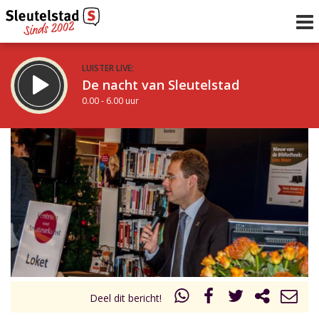
LUISTER LIVE:
De nacht van Sleutelstad
0.00 - 6.00 uur
STRAKS:
De ochtend van Sleutelstad
6.00 - 12.00 uur
uur 1 van 0
Vorig uur
Volgend uur
Inklappen
Deel dit bericht!