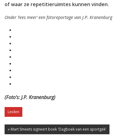
of waar ze repetitieruimtes kunnen vinden.
Onder ‘lees meer’ een fotoreportage van J.P. Kranenburg
(Foto’s: J.P. Kranenburg)
Leiden
« Mart Smeets signeert boek 'Dagboek van een sportgek'