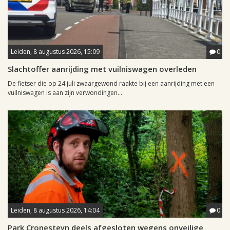
Leiden, 8 augustus 2026, 15:09
0
Slachtoffer aanrijding met vuilniswagen overleden
De fietser die op 24 juli zwaargewond raakte bij een aanrijding met een
vuilniswagen is aan zijn verwondingen...
Leiden, 8 augustus 2026, 14:04
0
Park Cronesteyn deels afgesloten wegens onveilige