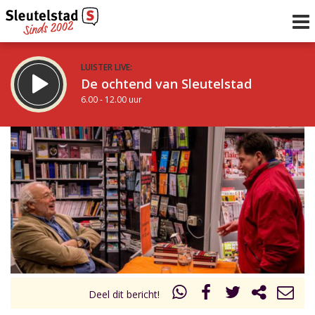
LUISTER LIVE:
De ochtend van Sleutelstad
6.00 - 12.00 uur
STRAKS:
De middag van Sleutelstad
12.00 - 17.00 uur
uur 1 van 0
Vorig uur
Volgend uur
Inklappen
Deel dit bericht!