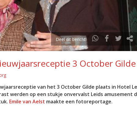
Deel dit bericht!
Nieuwjaarsreceptie 3 October Gilde
org
jaarsreceptie van het 3 October Gilde plaats in Hotel Le
rrast werden op een stukje onvervalst Leids amusement 
tuk.
Emile van Aelst
maakte een fotoreportage.