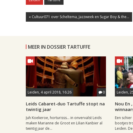
« Cultuur071 over Scheltema, Jazzweek en Sugar Boy & the...
MEER IN DOSSIER TARTUFFE
Leiden, 4 april 2018, 16:26
0
Leiden, 2
Leids Cabaret-duo Tartuffe stopt na
Nou En 
twintig jaar
winnaar
Juh Koekeroe, horturisss... in onvervalst Leids
Een schier
maken Marianne de Groot en Lilian Kanbier al
bootjes tr
twintig jaar de...
Leiden. De 