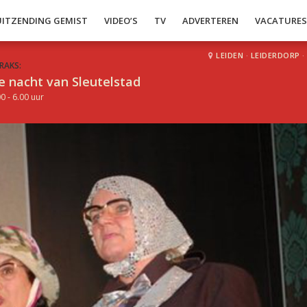
UITZENDING GEMIST
VIDEO’S
TV
ADVERTEREN
VACATURE
LEIDEN
·
LEIDERDORP
·
RAKS:
e nacht van Sleutelstad
0 - 6.00 uur