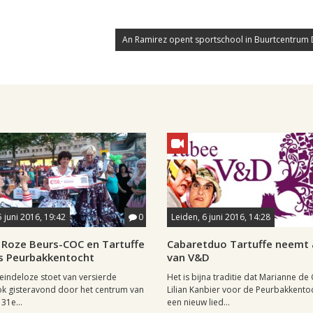
An Ramirez opent sportschool in Buurtcentrum 
5 juni 2016, 19:42
0
Leiden, 6 juni 2016, 14:28
, Roze Beurs-COC en Tartuffe
Cabaretduo Tartuffe neemt 
s Peurbakkentocht
van V&D
 eindeloze stoet van versierde
Het is bijna traditie dat Marianne de
ok gisteravond door het centrum van
Lilian Kanbier voor de Peurbakkento
31e...
een nieuw lied...