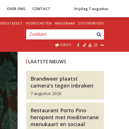
S
OVER ONS
CONTACT
Vrijdag 7 augustus
OEGSTGEEST
·
VOORSCHOTEN
·
WASSENAAR
·
ZOETERWOUDE
TIPS?!
·
Je luistert nu naar
uur 1 van 0
LAATSTE NIEUWS
«
Vorig uur
Volgend uur
»
Brandweer plaatst
camera's tegen inbraken
7 augustus 2026
Restaurant Porto Pino
heropent met mediterrane
menukaart en sociaal