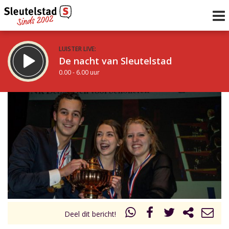
LUISTER LIVE:
De nacht van Sleutelstad
0.00 - 6.00 uur
STRAKS:
De ochtend van Sleutelstad
6.00 - 12.00 uur
uur 1 van 0
Vorig uur
Volgend uur
Inklappen
Deel dit bericht!