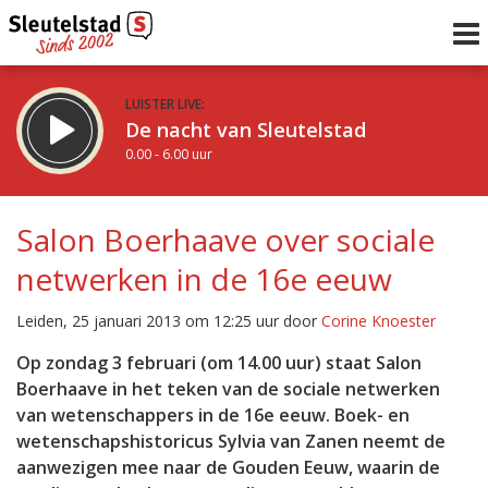
LUISTER LIVE:
De nacht van Sleutelstad
0.00 - 6.00 uur
STRAKS:
De ochtend van Sleutelstad
Salon Boerhaave over sociale
6.00 - 12.00 uur
netwerken in de 16e eeuw
uur 1 van 0
Vorig uur
Volgend uur
Leiden, 25 januari 2013 om 12:25 uur door
Corine Knoester
Inklappen
Op zondag 3 februari (om 14.00 uur) staat Salon
Boerhaave in het teken van de sociale netwerken
van wetenschappers in de 16e eeuw. Boek- en
wetenschapshistoricus Sylvia van Zanen neemt de
aanwezigen mee naar de Gouden Eeuw, waarin de