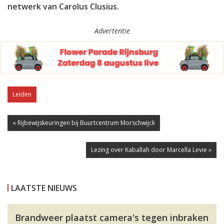
netwerk van Carolus Clusius.
Advertentie
Leiden
« Rijbewijskeuringen bij Buurtcentrum Morschwijck
Lezing over Kaballah door Marcella Levie »
LAATSTE NIEUWS
Brandweer plaatst camera's tegen inbraken