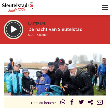
LUISTER LIVE:
De nacht van Sleutelstad
0.00 - 6.00 uur
STRAKS:
De ochtend van Sleutelstad
6.00 - 12.00 uur
uur 1 van 0
Vorig uur
Volgend uur
Inklappen
Deel dit bericht!