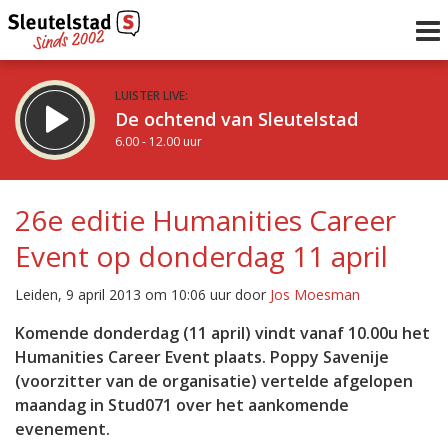
LUISTER LIVE:
De ochtend van Sleutelstad
6.00 - 12.00 uur
STRAKS:
De middag van Sleutelstad
26e editie Humanities Career
12.00 - 18.00 uur
Event op donderdag 11 april
uur 1 van 0
Vorig uur
Volgend uur
Leiden, 9 april 2013 om 10:06 uur door
Jos Moesman
Inklappen
Komende donderdag (11 april) vindt vanaf 10.00u het
Humanities Career Event plaats. Poppy Savenije
(voorzitter van de organisatie) vertelde afgelopen
maandag in Stud071 over het aankomende
evenement.