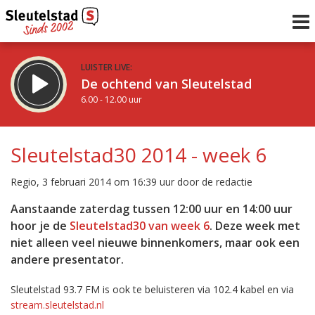
LUISTER LIVE:
De ochtend van Sleutelstad
6.00 - 12.00 uur
STRAKS:
De middag van Sleutelstad
Sleutelstad30 2014 - week 6
12.00 - 18.00 uur
uur 1 van 0
Vorig uur
Volgend uur
Regio, 3 februari 2014 om 16:39 uur door de redactie
Inklappen
Aanstaande zaterdag tussen 12:00 uur en 14:00 uur
hoor je de
Sleutelstad30 van week 6
. Deze week met
niet alleen veel nieuwe binnenkomers, maar ook een
andere presentator.
Sleutelstad 93.7 FM is ook te beluisteren via 102.4 kabel en via
stream.sleutelstad.nl