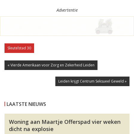
Advertentie
Sleutelstad 30
« Vierde Amerikaan voor Zorg en Zekerheid Leiden
Leiden krijgt Centrum Seksueel Geweld »
LAATSTE NIEUWS
Woning aan Maartje Offerspad vier weken
dicht na explosie