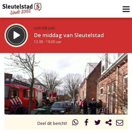
LUISTER LIVE:
De middag van Sleutelstad
12.00 - 19.00 uur
STRAKS:
De avond van Sleutelstad
19.00 - 22.00 uur
uur 1 van 0
Vorig uur
Volgend uur
Inklappen
Deel dit bericht!