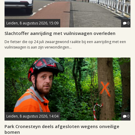
Leiden, 8 augustus 2026, 15:09
0
Slachtoffer aanrijding met vuilniswagen overleden
De fietser die op 24 juli zwaargewond raakte bij een aanrijding met een
vuilniswagen is aan zijn verwondingen...
Leiden, 8 augustus 2026, 14:04
0
Park Cronesteyn deels afgesloten wegens onveilige
bomen