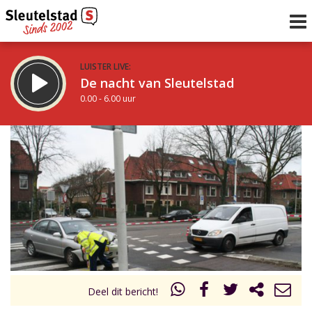
LUISTER LIVE:
De nacht van Sleutelstad
0.00 - 6.00 uur
STRAKS:
De ochtend van Sleutelstad
6.00 - 12.00 uur
uur 1 van 0
Vorig uur
Volgend uur
Inklappen
Deel dit bericht!