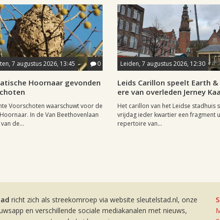
en, 7 augustus 2026, 13:45
0
Leiden, 7 augustus 2026, 12:30
iatische Hoornaar gevonden
Leids Carillon speelt Earth & 
schoten
ere van overleden Jerney K
te Voorschoten waarschuwt voor de
Het carillon van het Leidse stadhuis 
 Hoornaar. In de Van Beethovenlaan
vrijdag ieder kwartier een fragment u
 van de...
repertoire van...
tad
richt zich als streekomroep via website sleutelstad.nl, onze
S
euwsapp en verschillende sociale mediakanalen met nieuws,
M