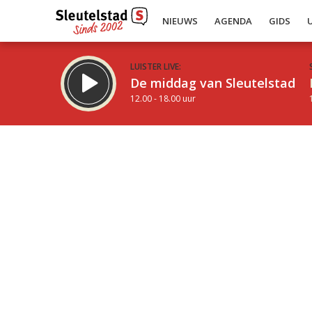
NIEUWS
AGENDA
GIDS
LUISTER LIVE:
De middag van Sleutelstad
12.00 - 18.00 uur
Inklappen