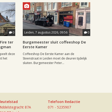
0
Leiden, 7 augustus 2026, 09:56
0
Fire ter
Burgemeester sluit coffeeshop De
aagman
Eerste Kamer
speelt deze
Coffeeshop De Eerste Kamer aan de
it het
Steenstraat in Leiden moet de deuren tijdelijk
sluiten. Burgemeester Peter...
leutelstad
Telefoon Redactie
iddelstegracht 87A
071 - 5235907