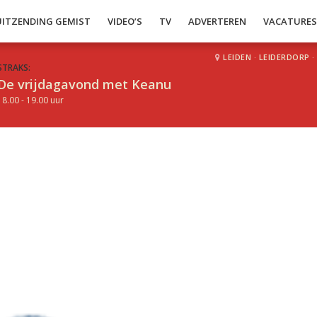
UITZENDING GEMIST
VIDEO’S
TV
ADVERTEREN
VACATURE
LEIDEN
·
LEIDERDORP
·
STRAKS:
De vrijdagavond met Keanu
18.00 - 19.00 uur