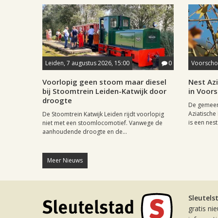
Leiden, 7 augustus 2026, 15:00
0
Voorschot
Voorlopig geen stoom maar diesel
Nest Az
bij Stoomtrein Leiden-Katwijk door
in Voor
droogte
De gemeen
Aziatische
De Stoomtrein Katwijk Leiden rijdt voorlopig
is een nest
niet met een stoomlocomotief. Vanwege de
aanhoudende droogte en de...
Meer Nieuws
Sleutels
gratis ni