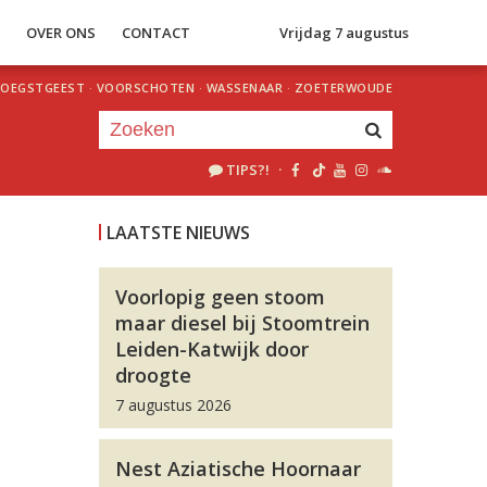
S
OVER ONS
CONTACT
Vrijdag 7 augustus
OEGSTGEEST
·
VOORSCHOTEN
·
WASSENAAR
·
ZOETERWOUDE
TIPS?!
·
Je luistert nu naar
uur 1 van 0
LAATSTE NIEUWS
«
Vorig uur
Volgend uur
»
Voorlopig geen stoom
maar diesel bij Stoomtrein
Leiden-Katwijk door
droogte
7 augustus 2026
Nest Aziatische Hoornaar