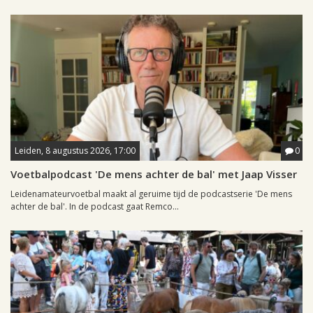
Leiden, 8 augustus 2026, 17:00
0
Voetbalpodcast 'De mens achter de bal' met Jaap Visser
Leidenamateurvoetbal maakt al geruime tijd de podcastserie 'De mens
achter de bal'. In de podcast gaat Remco...