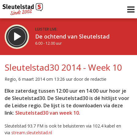
LUISTER LIVE:
De ochtend van Sleutelstad
6.00 - 12.00 uur
STRAKS:
De middag van Sleutelstad
Sleutelstad30 2014 - Week 10
12.00 - 19.00 uur
uur 1 van 0
Vorig uur
Volgend uur
Regio, 6 maart 2014 om 13:26 uur door de redactie
Inklappen
Elke zaterdag tussen 12:00 uur en 14:00 uur hoor je
de Sleutelstad30. De Sleutelstad30 is dé hitlijst voor
de Leidse regio. De lijst is te downloaden via deze
link:
Sleutelstad30 van week 10
.
Sleutelstad 93.7 FM is ook te beluisteren via 102.4 kabel en
via
stream.sleutelstad.nl