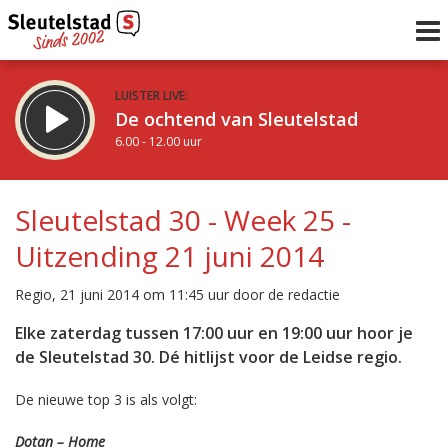
LUISTER LIVE:
De ochtend van Sleutelstad
6.00 - 12.00 uur
STRAKS:
De middag van Sleutelstad
Sleutelstad 30 - Week 25 -
12.00 - 18.00 uur
Uitzending 21 juni 2014
uur 1 van 0
Vorig uur
Volgend uur
Regio, 21 juni 2014 om 11:45 uur door de redactie
Inklappen
Elke zaterdag tussen 17:00 uur en 19:00 uur hoor je
de Sleutelstad 30. Dé hitlijst voor de Leidse regio.
De nieuwe top 3 is als volgt:
Dotan – Home