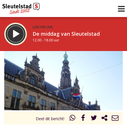
LUISTER LIVE:
De middag van Sleutelstad
12.00 - 18.00 uur
STRAKS:
De vrijdagavond met Keanu
18.00 - 19.00 uur
uur 1 van 0
Vorig uur
Volgend uur
Inklappen
Deel dit bericht!