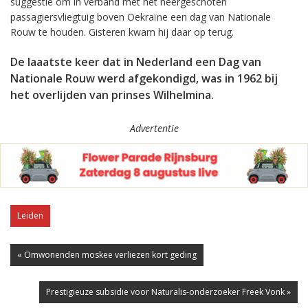
suggestie om in verband met het neergeschoten
passagiersvliegtuig boven Oekraïne een dag van Nationale
Rouw te houden. Gisteren kwam hij daar op terug.
De laaatste keer dat in Nederland een Dag van
Nationale Rouw werd afgekondigd, was in 1962 bij
het overlijden van prinses Wilhelmina.
Advertentie
Leiden
« Omwonenden moskee verliezen kort geding
Prestigieuze subsidie voor Naturalis-onderzoeker Freek Vonk »