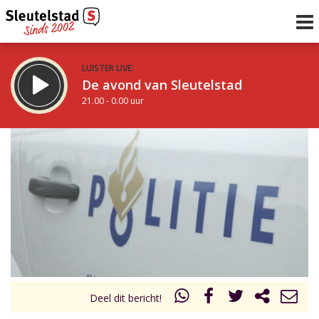
LUISTER LIVE:
De avond van Sleutelstad
21.00 - 0.00 uur
STRAKS:
De nacht van Sleutelstad
0.00 - 6.00 uur
uur 1 van 0
Vorig uur
Volgend uur
Inklappen
Deel dit bericht!