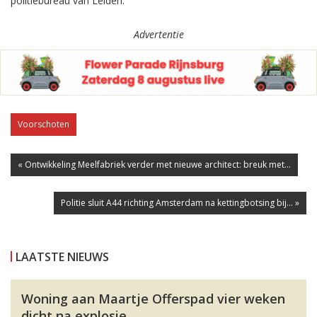
politiebureau van Leiden.
Advertentie
Voorschoten
« Ontwikkeling Meelfabriek verder met nieuwe architect: breuk met...
Politie sluit A44 richting Amsterdam na kettingbotsing bij... »
LAATSTE NIEUWS
Woning aan Maartje Offerspad vier weken
dicht na explosie