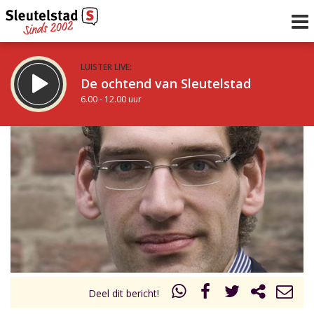
LUISTER LIVE:
De ochtend van Sleutelstad
6.00 - 12.00 uur
STRAKS:
De middag van Sleutelstad
12.00 - 18.00 uur
uur 1 van 0
Vorig uur
Volgend uur
Inklappen
Deel dit bericht!