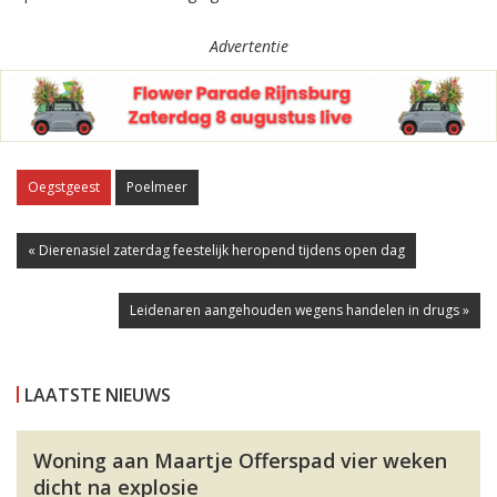
Advertentie
Oegstgeest
Poelmeer
« Dierenasiel zaterdag feestelijk heropend tijdens open dag
Leidenaren aangehouden wegens handelen in drugs »
LAATSTE NIEUWS
Woning aan Maartje Offerspad vier weken
dicht na explosie