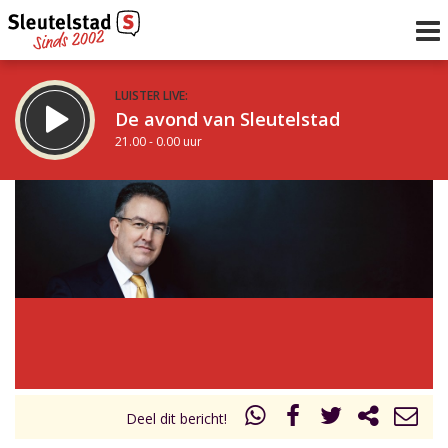
LUISTER LIVE:
De avond van Sleutelstad
21.00 - 0.00 uur
STRAKS:
De nacht van Sleutelstad
0.00 - 6.00 uur
uur 1 van 0
Vorig uur
Volgend uur
Inklappen
Deel dit bericht!