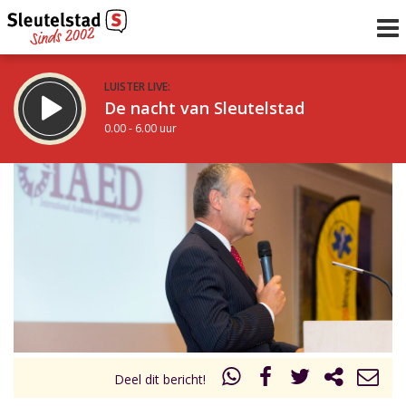
LUISTER LIVE:
De nacht van Sleutelstad
0.00 - 6.00 uur
STRAKS:
De ochtend van Sleutelstad
6.00 - 12.00 uur
uur 1 van 0
Vorig uur
Volgend uur
Inklappen
Deel dit bericht!