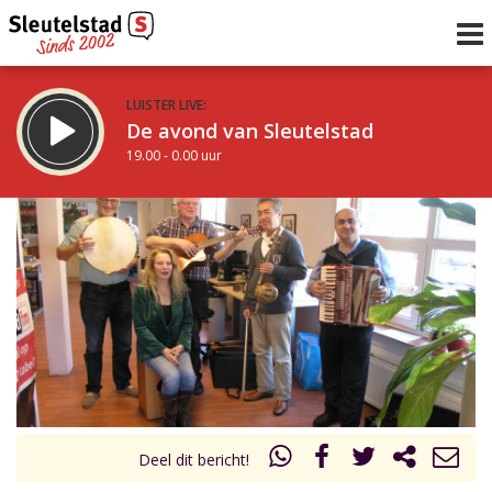
LUISTER LIVE:
De avond van Sleutelstad
19.00 - 0.00 uur
STRAKS:
De nacht van Sleutelstad
0.00 - 6.00 uur
uur 1 van 0
Vorig uur
Volgend uur
Inklappen
Deel dit bericht!