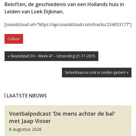
Beloften, de geschiedenis van een Hollands huis in
Leiden van Loek Dijkman.
[soundcloud url=”https://api.soundcloud.com/tracks/234053177”]
Cultuur
« Sleutelstad 30 – Week 47 – Uitzending 21-11-2015
Sinterklaas nu ook in Leiden gezien! »
LAATSTE NIEUWS
Voetbalpodcast 'De mens achter de bal'
met Jaap Visser
8 augustus 2026