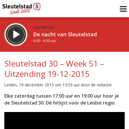
LUISTER LIVE:
De nacht van Sleutelstad
0.00 - 6.00 uur
STRAKS:
De ochtend van Sleutelstad
Sleutelstad 30 – Week 51 –
6.00 - 12.00 uur
Uitzending 19-12-2015
uur 1 van 0
Vorig uur
Volgend uur
Leiden, 19 december 2015 om 13:59 uur door de redactie
Inklappen
Elke zaterdag tussen 17:00 uur en 19:00 uur hoor je
de Sleutelstad 30. Dé hitlijst voor de Leidse regio.