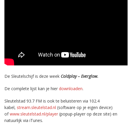
De Sleutelschijf is deze week
Coldplay – Everglow
.
De complete lijst kan je hier
downloaden
.
Sleutelstad 93.7 FM is ook te beluisteren via 102.4
kabel,
stream.sleutelstad.nl
(software op je eigen device)
of
www.sleutelstad.nl/player
(popup-player op deze site) en
natuurlijk via iTunes.