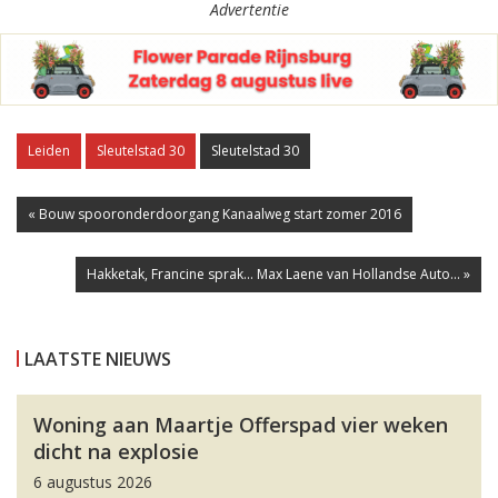
Advertentie
Leiden
Sleutelstad 30
Sleutelstad 30
« Bouw spooronderdoorgang Kanaalweg start zomer 2016
Hakketak, Francine sprak... Max Laene van Hollandse Auto... »
LAATSTE NIEUWS
Woning aan Maartje Offerspad vier weken
dicht na explosie
6 augustus 2026