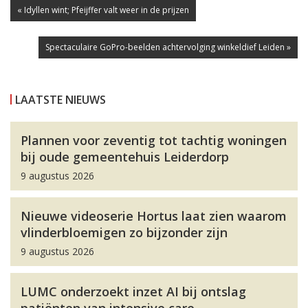
« Idyllen wint; Pfeijffer valt weer in de prijzen
Spectaculaire GoPro-beelden achtervolging winkeldief Leiden »
LAATSTE NIEUWS
Plannen voor zeventig tot tachtig woningen
bij oude gemeentehuis Leiderdorp
9 augustus 2026
Nieuwe videoserie Hortus laat zien waarom
vlinderbloemigen zo bijzonder zijn
9 augustus 2026
LUMC onderzoekt inzet AI bij ontslag
patiënten van intensive care