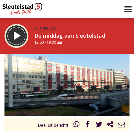
LUISTER LIVE:
De middag van Sleutelstad
12.00 - 19.00 uur
STRAKS:
De avond van Sleutelstad
19.00 - 22.00 uur
uur 1 van 0
Vorig uur
Volgend uur
Inklappen
Deel dit bericht!