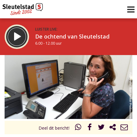
LUISTER LIVE:
De ochtend van Sleutelstad
6.00 - 12.00 uur
STRAKS:
De middag van Sleutelstad
12.00 - 18.00 uur
uur 1 van 0
Vorig uur
Volgend uur
Inklappen
Deel dit bericht!