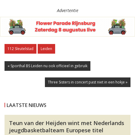
Advertentie
112 Sleutelstad
Leiden
« Sporthal BS Leiden nu ook officieel in gebruik
Three Sisters in concert past niet in een hokje »
LAATSTE NIEUWS
Teun van der Heijden wint met Nederlands
jeugdbasketbalteam Europese titel