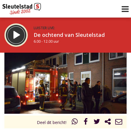
LUISTER LIVE:
De ochtend van Sleutelstad
6.00 - 12.00 uur
STRAKS:
De middag van Sleutelstad
12.00 - 18.00 uur
uur 1 van 0
Vorig uur
Volgend uur
Inklappen
Deel dit bericht!