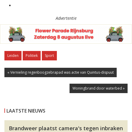
Advertentie
Leiden
Politiek
Sport
« Vernieling regenboogzebrapad was actie van Quintus-dispuut
Woningbrand door waterbed »
LAATSTE NIEUWS
Brandweer plaatst camera's tegen inbraken