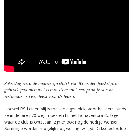
Zaterdag werd de nieuwe speelplek van BS Leiden feestelijk in
gebruik genomen met een mixtoernooi, een praatje van de
wethouder en een feest voor de leden
.
Hoewel BS Leiden blij is met de eigen plek, voor het eerst sinds
ze in de jaren 70 weg moesten bij het Bonaventura College
waar de club is ontstaan, zijn er ook nog de nodige wensen.
Sommige worden mogelijk nog wel ingewilligd. Dirkse beloofde