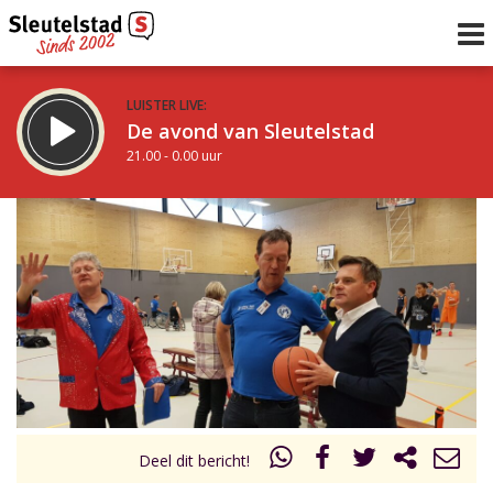
LUISTER LIVE:
De avond van Sleutelstad
21.00 - 0.00 uur
STRAKS:
De nacht van Sleutelstad
0.00 - 6.00 uur
uur 1 van 0
Vorig uur
Volgend uur
Inklappen
Deel dit bericht!