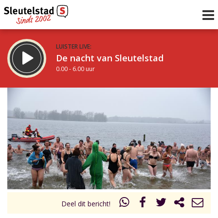
LUISTER LIVE:
De nacht van Sleutelstad
0.00 - 6.00 uur
STRAKS:
De ochtend van Sleutelstad
6.00 - 12.00 uur
uur 1 van 0
Vorig uur
Volgend uur
Inklappen
Deel dit bericht!