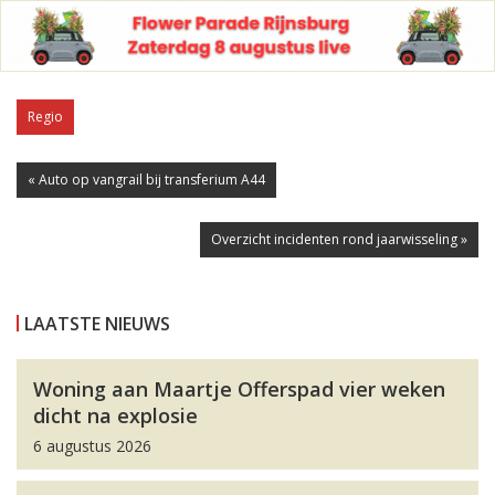
Regio
« Auto op vangrail bij transferium A44
Overzicht incidenten rond jaarwisseling »
LAATSTE NIEUWS
Woning aan Maartje Offerspad vier weken
dicht na explosie
6 augustus 2026