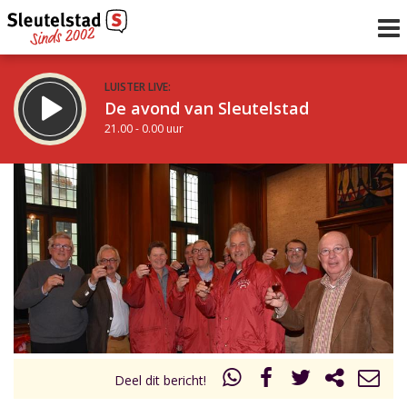
LUISTER LIVE:
De avond van Sleutelstad
21.00 - 0.00 uur
STRAKS:
De nacht van Sleutelstad
0.00 - 6.00 uur
uur 1 van 0
Vorig uur
Volgend uur
Inklappen
Deel dit bericht!