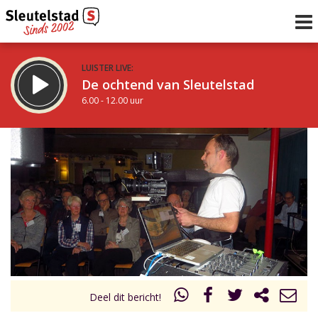
LUISTER LIVE:
De ochtend van Sleutelstad
6.00 - 12.00 uur
STRAKS:
De middag van Sleutelstad
12.00 - 18.00 uur
uur 1 van 0
Vorig uur
Volgend uur
Inklappen
Deel dit bericht!