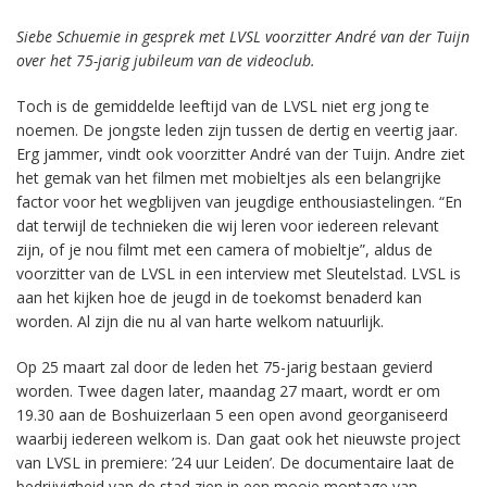
Siebe Schuemie in gesprek met LVSL voorzitter André van der Tuijn
over het 75-jarig jubileum van de videoclub.
Toch is de gemiddelde leeftijd van de LVSL niet erg jong te
noemen. De jongste leden zijn tussen de dertig en veertig jaar.
Erg jammer, vindt ook voorzitter André van der Tuijn. Andre ziet
het gemak van het filmen met mobieltjes als een belangrijke
factor voor het wegblijven van jeugdige enthousiastelingen. “En
dat terwijl de technieken die wij leren voor iedereen relevant
zijn, of je nou filmt met een camera of mobieltje”, aldus de
voorzitter van de LVSL in een interview met Sleutelstad. LVSL is
aan het kijken hoe de jeugd in de toekomst benaderd kan
worden. Al zijn die nu al van harte welkom natuurlijk.
Op 25 maart zal door de leden het 75-jarig bestaan gevierd
worden. Twee dagen later, maandag 27 maart, wordt er om
19.30 aan de Boshuizerlaan 5 een open avond georganiseerd
waarbij iedereen welkom is. Dan gaat ook het nieuwste project
van LVSL in premiere: ’24 uur Leiden’. De documentaire laat de
bedrijvigheid van de stad zien in een mooie montage van