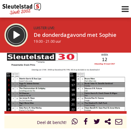
LUISTER LIVE:
De donderdagavond met Sophie
19.00 - 21.00 uur
STRAKS:
De avond van Sleutelstad
21.00 - 0.00 uur
uur 1 van 0
Vorig uur
Volgend uur
Inklappen
Deel dit bericht!