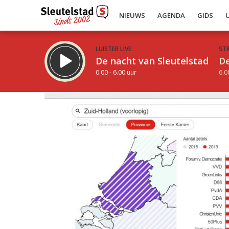
NIEUWS
AGENDA
GIDS
LUISTER LIVE:
ST
De nacht van Sleutelstad
De
0.00 - 6.00 uur
6.0
Inklappen