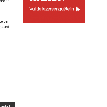
minder
Leiden
jgaand
gestart »