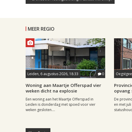
MEER REGIO
Leiden, 6 augustus 2026, 18:33
0
Oegstgees
Woning aan Maartje Offerspad vier
Provincie
weken dicht na explosie
opvang 
Een woning aan het Maartje Offerspad in
De provinc
Leiden is donderdag met spoed voor vier
en met jul
weken gesloten....
statushoud