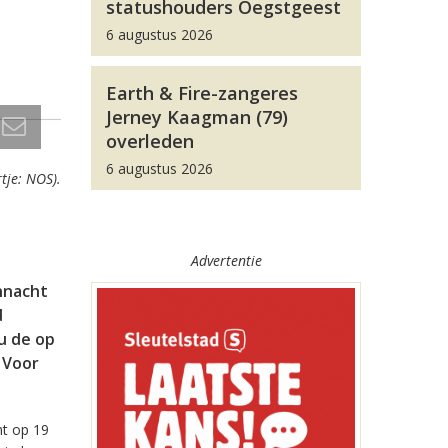
statushouders Oegstgeest
6 augustus 2026
Earth & Fire-zangeres
Jerney Kaagman (79)
overleden
6 augustus 2026
tje: NOS).
Advertentie
annacht
d
u de op
 Voor
mt op 19