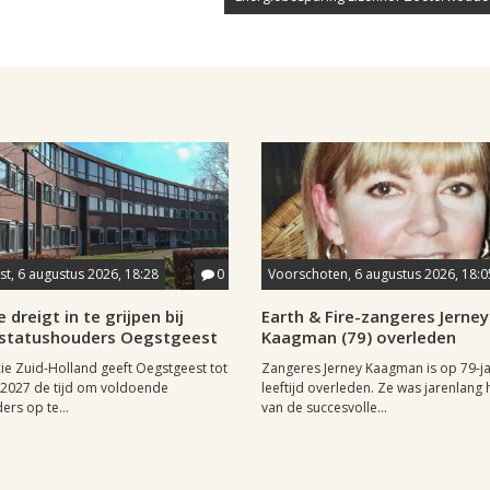
t, 6 augustus 2026, 18:28
0
Voorschoten, 6 augustus 2026, 18:0
 dreigt in te grijpen bij
Earth & Fire-zangeres Jerney
statushouders Oegstgeest
Kaagman (79) overleden
ie Zuid-Holland geeft Oegstgeest tot
Zangeres Jerney Kaagman is op 79-ja
i 2027 de tijd om voldoende
leeftijd overleden. Ze was jarenlang 
ers op te...
van de succesvolle...