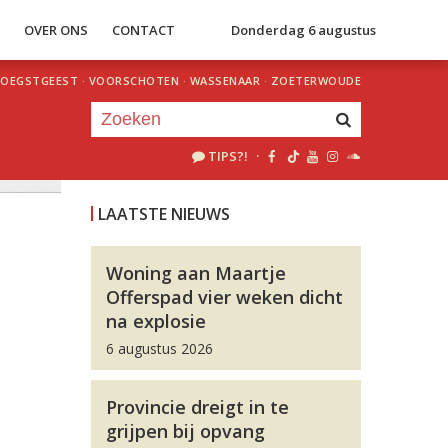
S
OVER ONS
CONTACT
Donderdag 6 augustus
OEGSTGEEST
·
VOORSCHOTEN
·
WASSENAAR
·
ZOETERWOUDE
TIPS?!
·
Je luistert nu naar
uur 1 van 0
LAATSTE NIEUWS
«
Vorig uur
Volgend uur
»
Woning aan Maartje
Offerspad vier weken dicht
na explosie
6 augustus 2026
Provincie dreigt in te
grijpen bij opvang