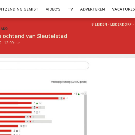
UITZENDING GEMIST
VIDEO’S
TV
ADVERTEREN
VACATURE
LEIDEN
·
LEIDERDORP
·
RAKS:
 ochtend van Sleutelstad
0 - 12.00 uur