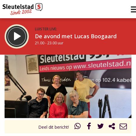
LUISTER LIVE:
De avond met Lucas Boogaard
21.00 - 23.00 uur
STRAKS:
De avond van Sleutelstad
23.00 - 0.00 uur
uur 1 van 0
Vorig uur
Volgend uur
Inklappen
Deel dit bericht!