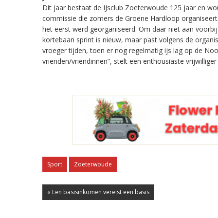
Dit jaar bestaat de IJsclub Zoeterwoude 125 jaar en wor
commissie die zomers de Groene Hardloop organiseert t
het eerst werd georganiseerd. Om daar niet aan voorbi
kortebaan sprint is nieuw, maar past volgens de organis
vroeger tijden, toen er nog regelmatig ijs lag op de No
vrienden/vriendinnen”, stelt een enthousiaste vrijwilliger
Sport
Zoeterwoude
« Een basisinkomen vereist een basis