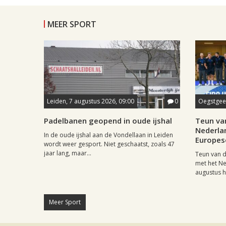
MEER SPORT
Leiden, 7 augustus 2026, 09:00
0
Oegstgees
Padelbanen geopend in oude ijshal
Teun va
Nederla
In de oude ijshal aan de Vondellaan in Leiden
Europese
wordt weer gesport. Niet geschaatst, zoals 47
jaar lang, maar...
Teun van d
met het N
augustus he
Meer Sport