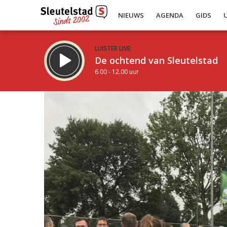
NIEUWS
AGENDA
GIDS
LUISTER LIVE:
De ochtend van Sleutelstad
6.00 - 12.00 uur
Inklappen