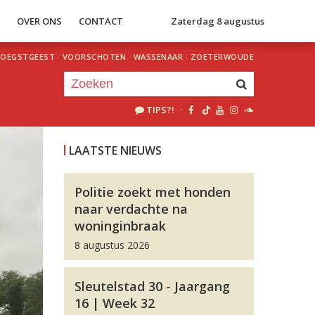
S
OVER ONS
CONTACT
Zaterdag 8 augustus
OEGSTGEEST
·
VOORSCHOTEN
·
WASSENAAR
·
ZOETERWOUDE
TIPS?!
·
Je luistert nu naar
uur 1 van 0
LAATSTE NIEUWS
«
Vorig uur
Volgend uur
»
Politie zoekt met honden
naar verdachte na
woninginbraak
8 augustus 2026
Sleutelstad 30 - Jaargang
16 | Week 32