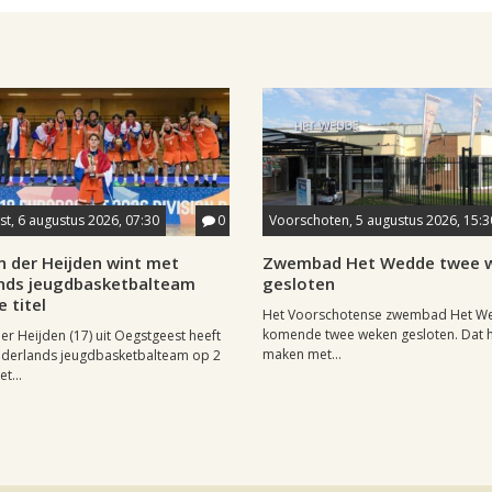
t, 6 augustus 2026, 07:30
0
Voorschoten, 5 augustus 2026, 15:3
n der Heijden wint met
Zwembad Het Wedde twee 
nds jeugdbasketbalteam
gesloten
 titel
Het Voorschotense zwembad Het We
komende twee weken gesloten. Dat h
er Heijden (17) uit Oegstgeest heeft
maken met...
ederlands jeugdbasketbalteam op 2
t...