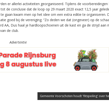
den er allerlei activiteiten georganiseerd. Tijdens de voorbereidinge
ot de conclusie dat de loop op 29 maart 2020 exact 12,5 jaar geled
j te gaan kwam men op het idee om een extra editie te organiseren. 
atie goed bij de vereniging. “Zo deden we dat (ongeveer) op de schaa
ord AA, Dus haal je hardloopschoenen uit de kast en ga de strijd aan 
 van de club.
Advertentie
Gemeente Voorschoten houdt 'flitspeiling' over het