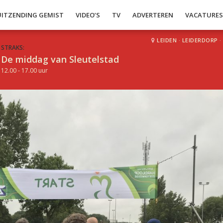
UITZENDING GEMIST
VIDEO’S
TV
ADVERTEREN
VACATURE
LEIDEN
·
LEIDERDORP
·
STRAKS:
De middag van Sleutelstad
12.00 - 17.00 uur