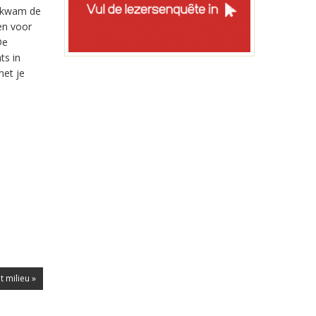
n kwam de
en voor
De
ts in
met je
 milieu »