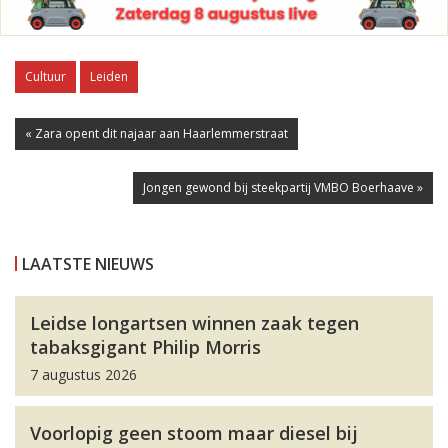
Cultuur
Leiden
« Zara opent dit najaar aan Haarlemmerstraat
Jongen gewond bij steekpartij VMBO Boerhaave »
LAATSTE NIEUWS
Leidse longartsen winnen zaak tegen
tabaksgigant Philip Morris
7 augustus 2026
Voorlopig geen stoom maar diesel bij