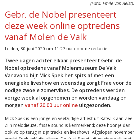
(Foto: Emile van Aelst).
Gebr. de Nobel presenteert
deze week online optredens
vanaf Molen de Valk
Leiden, 30 juni 2020 om 11:27 uur door de redactie
Twee dagen achter elkaar presenteert Gebr. de
Nobel optredens vanaf Molenmuseum De Valk.
Vanavond bijt Mick Spek het spits af met een
energieke liveshow en woensdag zorgt Frae voor de
nodige zwoele zomervibes. De optredens werden
vorige week al opgenomen en worden vandaag en
morgen
vanaf 20.00 uur online
uitgezonden.
Mick Spek is een jonge en veelzijdige artiest uit Katwijk aan Zee.
Zijn melodieuze, frisse sound is kenmerkend; deze hoor je dan
ook volop terug in zijn tracks en liveshows. Afgelopen november
bracht Spek zelf zijn album ‘De Kust Roept’ uit en vierde dit met