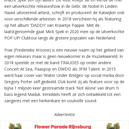
een uitverkochte releaseshow in de Gebr. de Nobel in Leiden.
Naast uitvoerend artiest, schrijft en produceert de Katwijker ook
voor verschillende artiesten. In 2018 verscheen hij als featuring
op het album ‘DADDY’ van Kraantje Pappie. Met de
laatstgenoemde gaat Mick Spek in 2020 mee op de uitverkochte
POP UP! Clubtour langs de grotere popzalen van Nederland.
Frae (Frederieke Kroone) is een nieuwe naam op het gebied van
eigen releases maar is geen nieuwkomer in de muziekwereld. In
2018 speelde ze met de band TRAUDES op onder andere
Concert At Sea, Paaspop en DWDD als 3FM Talent. In 2015
werd haar cover van ‘Water Under Bridges’ op social media door
Gregory Porter zelf gedeeld. Ook komt zij als feature voor op de
bijna 1 miljoen keer gestreamde track ‘Not Alone’ van drum ’n
bass legend Maduk. Inmiddels heeft ze zich ontwikkeld tot een
zangeres met een herkenbare en soulvolle sound.
Advertentie