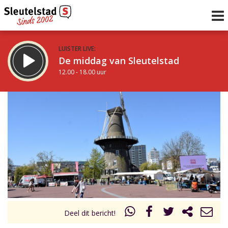
LUISTER LIVE:
De middag van Sleutelstad
12.00 - 18.00 uur
STRAKS:
De vrijdagavond met Keanu
18.00 - 19.00 uur
uur 1 van 0
Vorig uur
Volgend uur
Inklappen
Deel dit bericht!