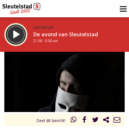
LUISTER LIVE:
De avond van Sleutelstad
21.00 - 0.00 uur
STRAKS:
De nacht van Sleutelstad
0.00 - 6.00 uur
uur 1 van 0
Vorig uur
Volgend uur
Inklappen
Deel dit bericht!