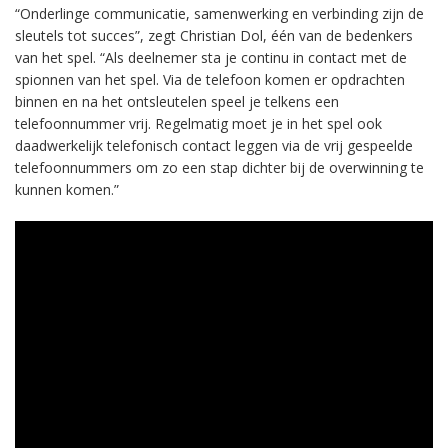
“Onderlinge communicatie, samenwerking en verbinding zijn de
sleutels tot succes”, zegt Christian Dol, één van de bedenkers
van het spel. “Als deelnemer sta je continu in contact met de
spionnen van het spel. Via de telefoon komen er opdrachten
binnen en na het ontsleutelen speel je telkens een
telefoonnummer vrij. Regelmatig moet je in het spel ook
daadwerkelijk telefonisch contact leggen via de vrij gespeelde
telefoonnummers om zo een stap dichter bij de overwinning te
kunnen komen.”