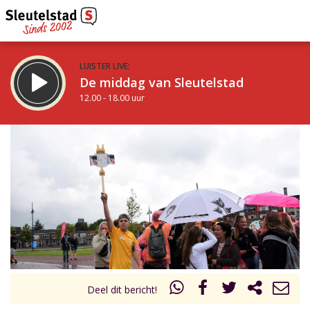
LUISTER LIVE:
De middag van Sleutelstad
12.00 - 18.00 uur
STRAKS:
De avond van Sleutelstad
18.00 - 19.00 uur
uur 1 van 0
Vorig uur
Volgend uur
Inklappen
Deel dit bericht!