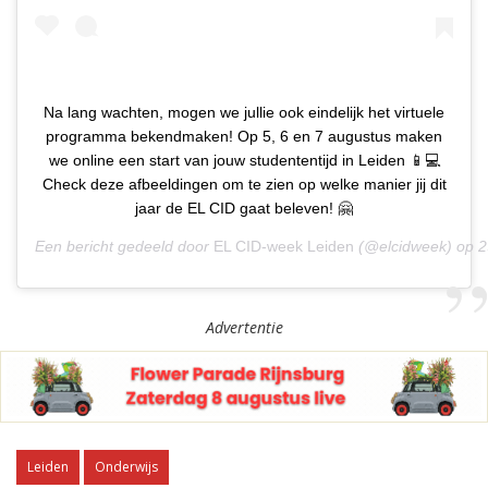
Na lang wachten, mogen we jullie ook eindelijk het virtuele
programma bekendmaken! Op 5, 6 en 7 augustus maken
we online een start van jouw studententijd in Leiden 📱💻
Check deze afbeeldingen om te zien op welke manier jij dit
jaar de EL CID gaat beleven! 🤗
Een bericht gedeeld door
EL CID-week Leiden
(@elcidweek) op
2
Advertentie
Leiden
Onderwijs