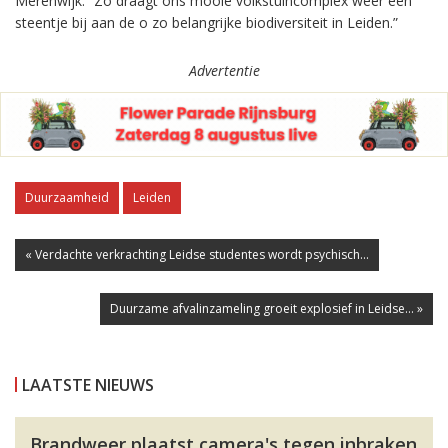
Merenwijk. “Zo draagt ons mooie volkstuincomplex weer een
steentje bij aan de o zo belangrijke biodiversiteit in Leiden.”
Advertentie
Duurzaamheid
Leiden
« Verdachte verkrachting Leidse studentes wordt psychisch...
Duurzame afvalinzameling groeit explosief in Leidse... »
LAATSTE NIEUWS
Brandweer plaatst camera's tegen inbraken