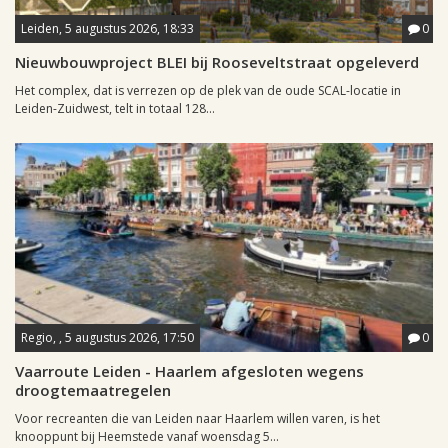
Leiden, 5 augustus 2026, 18:33
0
Nieuwbouwproject BLEI bij Rooseveltstraat opgeleverd
Het complex, dat is verrezen op de plek van de oude SCAL-locatie in
Leiden-Zuidwest, telt in totaal 128...
Regio, , 5 augustus 2026, 17:50
0
Vaarroute Leiden - Haarlem afgesloten wegens
droogtemaatregelen
Voor recreanten die van Leiden naar Haarlem willen varen, is het
knooppunt bij Heemstede vanaf woensdag 5...