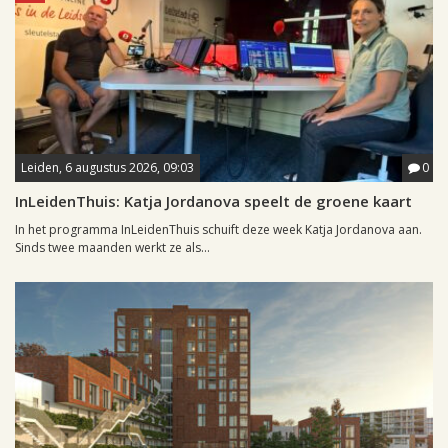
Leiden, 6 augustus 2026, 09:03
0
InLeidenThuis: Katja Jordanova speelt de groene kaart
In het programma InLeidenThuis schuift deze week Katja Jordanova aan.
Sinds twee maanden werkt ze als...