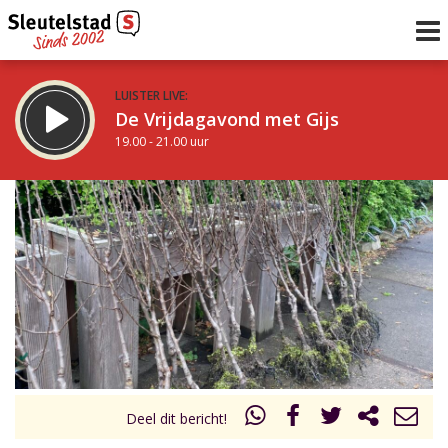
LUISTER LIVE:
De Vrijdagavond met Gijs
19.00 - 21.00 uur
STRAKS:
De avond van Sleutelstad
21.00 - 0.00 uur
uur 1 van 0
Vorig uur
Volgend uur
Inklappen
Deel dit bericht!